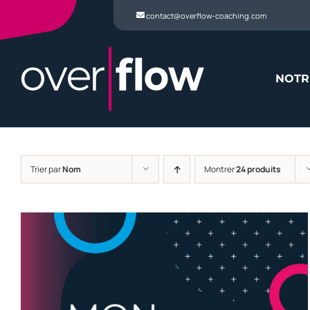
Passer
contact@overflow-coaching.com
au
contenu
NOTR
Trier par
Nom
Montrer
24 produits