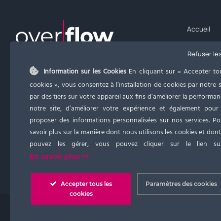
Accueil
Prestation
Refuser le
Notre ADN
Information sur les Cookies
En cliquant sur « Accepter to
Notre mét
cookies », vous consentez à l’installation de cookies par notre s
CONTACT INFO
par des tiers sur votre appareil aux fins d’améliorer la performa
Notre expe
notre site, d’améliorer votre expérience et également pour
Téléphone:
06 33 99 28 87
Tarifs
proposer des informations personnalisées sur nos services. P
Email:
flora.overflow@gmail.com
savoir plus sur la manière dont nous utilisons les cookies et don
Blog
pouvez les gérer, vous pouvez cliquer sur le lien sui
Contact
En savoir plus
Accepter tous les
Paramètres des cookies
cookies
Copyright 2020 - 2023 Overflow Coaching | Tous droits réservés |
Con
Digitivup