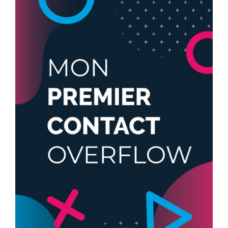
PRÉPARATION MENTALE
COACHING D’ÉQUIPE-COACH
COACHING PERSONNEL
TARIFS
RÉSERVER
/
DÉTAILS