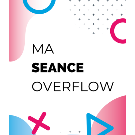
PRÉPARATION MENTALE
COACHING D’ÉQUIPE-COACH
COACHING PERSONNEL
TARIFS
RÉSERVER
/
DÉTAILS