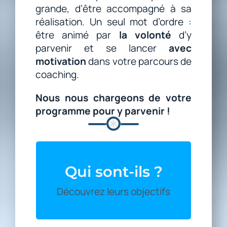
grande, d’être accompagné à sa
réalisation. Un seul mot d’ordre :
être animé par
la volonté
d’y
parvenir et se lancer
avec
motivation
dans votre parcours de
coaching.
Nous nous chargeons de votre
programme pour y parvenir !
QUE SOUHAITENT-ILS ?
Qui sont-ils ?
Découvrez les profils de nos
coachés Overflow
Découvrez leurs objectifs