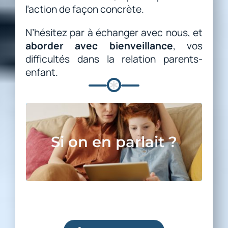
l’action de façon concrète.
N’hésitez par à échanger avec nous, et
aborder avec bienveillance
, vos
difficultés dans la relation parents-
enfant.
LE COACHING PARENTAL
Nous accompagnons les jeunes et
Si on en parlait ?
leurs parents.