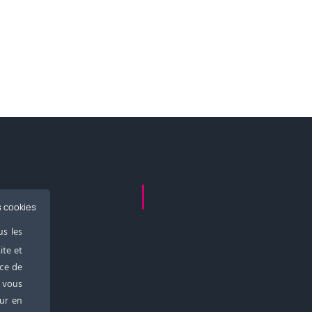
s
s cookies
us les
hode
ite et
nce de
rtise
 vous
our en