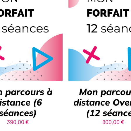
R AU PANIER
/
DÉTAILS
AJOUTER AU PANIER
/
 parcours à
Mon parcou
istance (6
distance Ove
séances)
(12 séanc
390,00
€
800,00
€