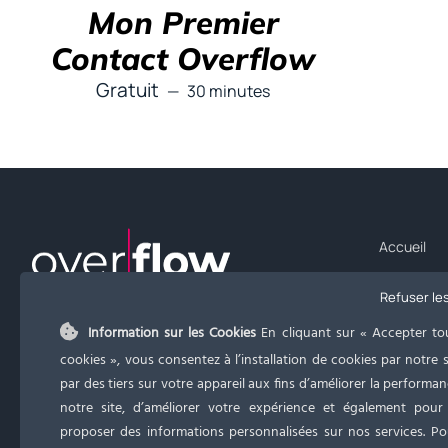
Mon Premier
Contact Overflow
Gratuit
30 minutes
Accueil
Prestation
Refuser le
Notre ADN
Information sur les Cookies
En cliquant sur « Accepter to
Notre mét
cookies », vous consentez à l’installation de cookies par notre s
CONTACT INFO
par des tiers sur votre appareil aux fins d’améliorer la performa
Notre expe
notre site, d’améliorer votre expérience et également pour
Téléphone:
06 33 99 28 87
Tarifs
proposer des informations personnalisées sur nos services. P
Email:
flora.overflow@gmail.com