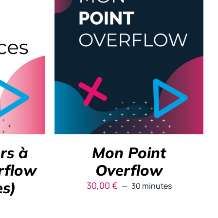
DÉTAILS
RÉSERVER
/
DÉTAILS
rs à
Mon Point
rflow
Overflow
es)
30,00
€
30 minutes